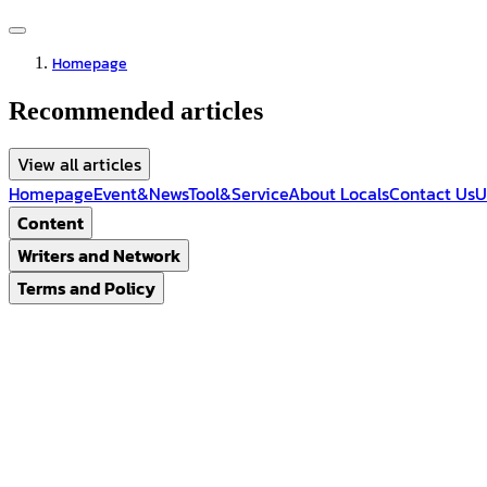
Homepage
Recommended articles
View all articles
Homepage
Event&News
Tool&Service
About Locals
Contact Us
U
Content
Writers and Network
Terms and Policy