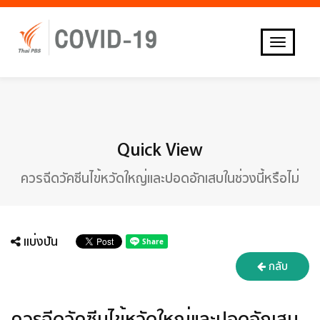
เข้าสู่เว็บไซต์หลัก
T
O
G
G
L
E
N
Quick View
A
V
ควรฉีดวัคซีนไข้หวัดใหญ่และปอดอักเสบในช่วงนี้หรือไม่
I
G
A
T
แบ่งปัน
I
O
กลับ
N
ควรฉีดวัคซีนไข้หวัดใหญ่และปอดอักเสบ