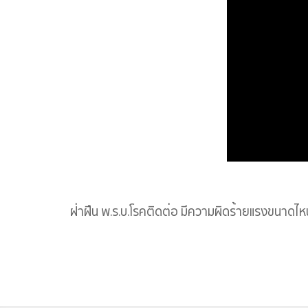
ฝ่าฝืน พ.ร.บ.โรคติดต่อ มีความผิดร้ายแรงขนาดไหน