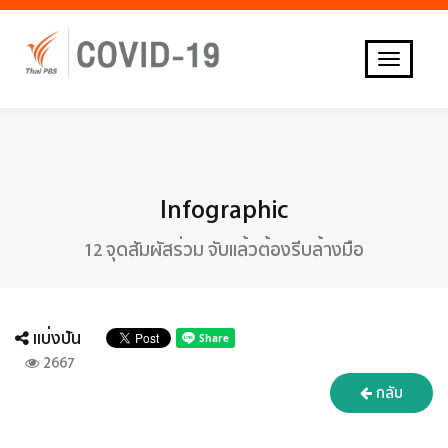
เข้าสู่เว็บไซต์หลัก
T
O
G
G
L
E
N
Infographic
A
V
12 จุดสัมผัสร่วม จับแล้วต้องรีบล้างมือ
I
G
A
T
แบ่งปัน
I
2667
O
N
กลับ